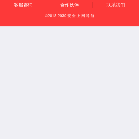
防伪行业10强企业
公司是中国防伪行业协会的副理事长单位，中国防伪行业10
强企业，拥有72项自主知识产权（含子公司），其中国家发
明专利31项，公司光刻制版设备尖端（由公司控股的美国
FRESTAMP公司在全球独家生产），生产装备先进，内部
管理规范、产品质量精良，资金信誉优秀，自1998年以来，
已连续20年被杭州资信评估公司评为“企业信用等级AAA级”
公司。