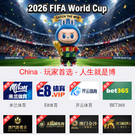
金年会·jinnian|金年金字招牌诚信至上(中国有限公司)-
Officialwebsite
关于jinnian金年会
企业简介
企业文化
发展历程
组织架构
资质荣誉
企业简介
金年会(金字招牌)官方网站
公司起始
专利技术（含子公司）
年产全息防伪材料