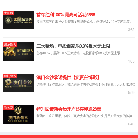
拉线（安全线）、激光全息防伪膜、激光全息防伪纸，实现
了从“点”到“线”到“面”的全方位升级防伪。为“中华人民共和
国护照”、“港澳通行证”、“警官证”、“边民证”等众多证件证
卡和“利群”、“黄鹤楼”、“剑南春”、“汾酒”等名烟名酒，以
及“欧莱雅”化妆品、高露洁360牙膏、汤臣倍健营养粉等一
大批名优产品提供了防伪保护。为打击假冒伪劣作出了贡
献，为提升产品的包装起到了积极有效的作用。