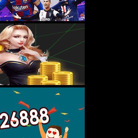
江省科学技术奖拟提名项目的公示
励办法》（省政府令第388号），《浙江
022年度浙江省科学技术奖提名工作的通
22年度浙江省...