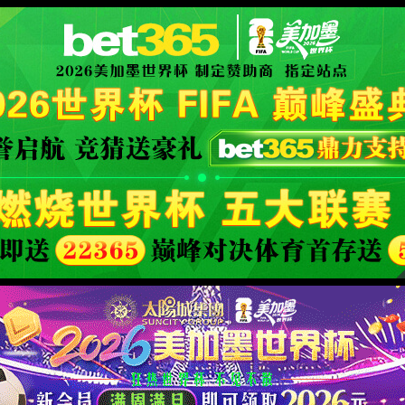
te
innian金
产品中心
科研创新
新闻资讯
年会
新闻资讯