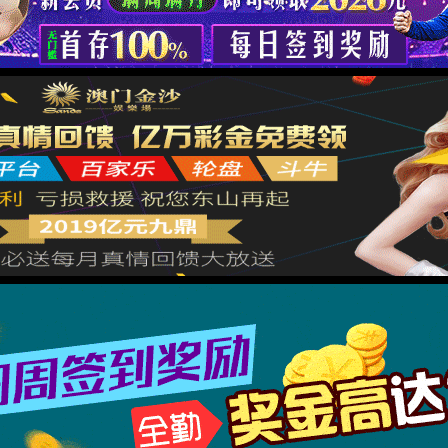
公司公告
公司新闻
行业新闻
2023-03-10
关于2022年度浙
根据《浙江省科学技术奖
省科学技术厅关于开展2
知》的精神，现对拟提名20
查看详情