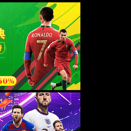
人力资源
联系我们