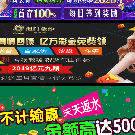
公司公告
公司新闻
行业新闻
2023-03-10
关于2022年度浙
根据《浙江省科学技术奖
省科学技术厅关于开展2
知》的精神，现对拟提名20
查看详情