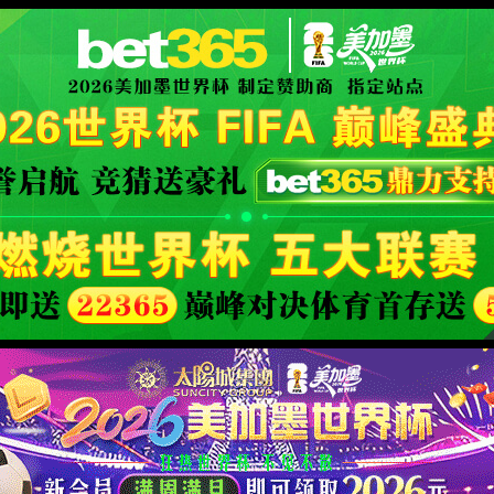
te
innian金
产品中心
科研创新
新闻资讯
年会
新闻资讯