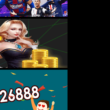
江省科学技术奖拟提名项目的公示
励办法》（省政府令第388号），《浙江
022年度浙江省科学技术奖提名工作的通
22年度浙江省...