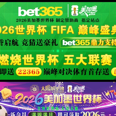
te
innian金
产品中心
科研创新
新闻资讯
年会
新闻资讯