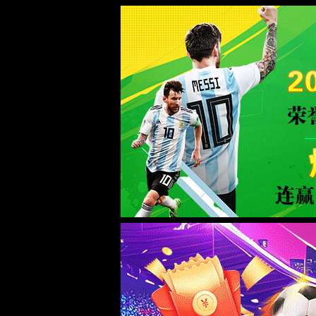
金年会·jinnian|金年金字招牌诚信至上(中国有限公司)-Officialwebsi
关于j