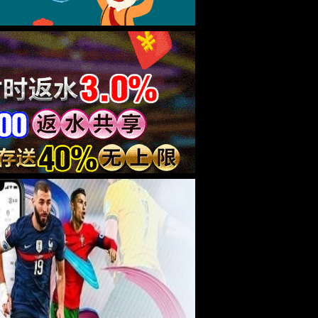
科学技术奖拟提名项目的公示
》（省政府令第388号），《浙江省科
浙江省科学技术奖提名工作的通知》的精
..